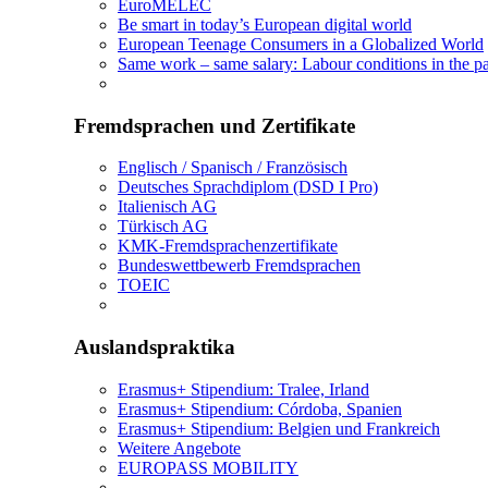
EuroMELEC
Be smart in today’s European digital world
European Teenage Consumers in a Globalized World
Same work – same salary: Labour conditions in the pa
Fremdsprachen und Zertifikate
Englisch / Spanisch / Französisch
Deutsches Sprachdiplom (DSD I Pro)
Italienisch AG
Türkisch AG
KMK-Fremdsprachenzertifikate
Bundeswettbewerb Fremdsprachen
TOEIC
Auslandspraktika
Erasmus+ Stipendium: Tralee, Irland
Erasmus+ Stipendium: Córdoba, Spanien
Erasmus+ Stipendium: Belgien und Frankreich
Weitere Angebote
EUROPASS MOBILITY