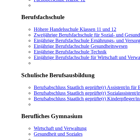
Berufsfachschule
Höhere Handelsschule Klassen 11 und 12
Zweijährige Berufsfachschule für Sozial- und Gesun
Einjährige Berufsfachschule Ernährungs- und Verso
Einjährige Berufsfachschule Gesundheitswesen
Einjährige Berufsfachschule Technik
Einjährige Berufsfachschule für Wirtschaft und Verw
Schulische Berufsausbildung
Berufsabschluss Staatlich geprüfte(r) Assistent/in f
Berufsabschluss Staatlich geprüfte(r) Sozialassistent
Berufsabschluss Staatlich geprüfte(r) Kinderpfleger/
Berufliches Gymnasium
Wirtschaft und Verwaltung
Gesundheit und Soziales