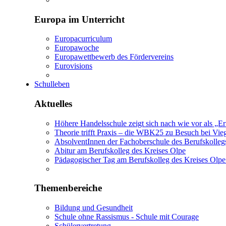
Europa im Unterricht
Europacurriculum
Europawoche
Europawettbewerb des Fördervereins
Eurovisions
Schulleben
Aktuelles
Höhere Handelsschule zeigt sich nach wie vor als „E
Theorie trifft Praxis – die WBK25 zu Besuch bei Vie
AbsolventInnen der Fachoberschule des Berufskolleg
Abitur am Berufskolleg des Kreises Olpe
Pädagogischer Tag am Berufskolleg des Kreises Olpe:
Themenbereiche
Bildung und Gesundheit
Schule ohne Rassismus - Schule mit Courage
Schülervertretung