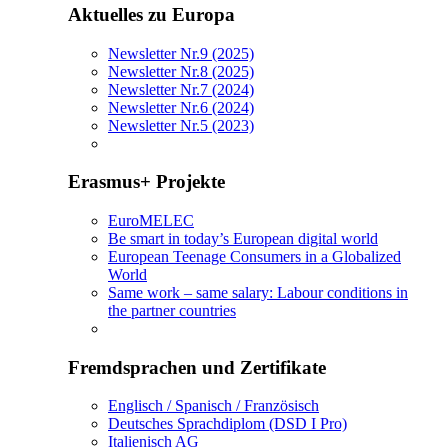
Aktuelles zu Europa
Newsletter Nr.9 (2025)
Newsletter Nr.8 (2025)
Newsletter Nr.7 (2024)
Newsletter Nr.6 (2024)
Newsletter Nr.5 (2023)
Erasmus+ Projekte
EuroMELEC
Be smart in today’s European digital world
European Teenage Consumers in a Globalized
World
Same work – same salary: Labour conditions in
the partner countries
Fremdsprachen und Zertifikate
Englisch / Spanisch / Französisch
Deutsches Sprachdiplom (DSD I Pro)
Italienisch AG