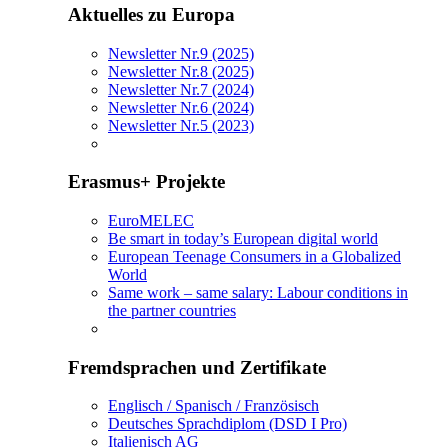
Aktuelles zu Europa
Newsletter Nr.9 (2025)
Newsletter Nr.8 (2025)
Newsletter Nr.7 (2024)
Newsletter Nr.6 (2024)
Newsletter Nr.5 (2023)
Erasmus+ Projekte
EuroMELEC
Be smart in today’s European digital world
European Teenage Consumers in a Globalized
World
Same work – same salary: Labour conditions in
the partner countries
Fremdsprachen und Zertifikate
Englisch / Spanisch / Französisch
Deutsches Sprachdiplom (DSD I Pro)
Italienisch AG