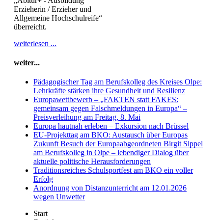
„Abitur+ - Ausbildung
Erzieherin / Erzieher und
Allgemeine Hochschulreife“
überreicht.
weiterlesen ...
weiter...
Pädagogischer Tag am Berufskolleg des Kreises Olpe:
Lehrkräfte stärken ihre Gesundheit und Resilienz
Europawettbewerb – „FAKTEN statt FAKES:
gemeinsam gegen Falschmeldungen in Europa“ –
Preisverleihung am Freitag, 8. Mai
Europa hautnah erleben – Exkursion nach Brüssel
EU-Projekttag am BKO: Austausch über Europas
Zukunft Besuch der Europaabgeordneten Birgit Sippel
am Berufskolleg in Olpe – lebendiger Dialog über
aktuelle politische Herausforderungen
Traditionsreiches Schulsportfest am BKO ein voller
Erfolg
Anordnung von Distanzunterricht am 12.01.2026
wegen Unwetter
Start