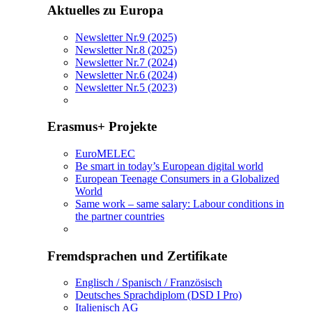
Aktuelles zu Europa
Newsletter Nr.9 (2025)
Newsletter Nr.8 (2025)
Newsletter Nr.7 (2024)
Newsletter Nr.6 (2024)
Newsletter Nr.5 (2023)
Erasmus+ Projekte
EuroMELEC
Be smart in today’s European digital world
European Teenage Consumers in a Globalized
World
Same work – same salary: Labour conditions in
the partner countries
Fremdsprachen und Zertifikate
Englisch / Spanisch / Französisch
Deutsches Sprachdiplom (DSD I Pro)
Italienisch AG